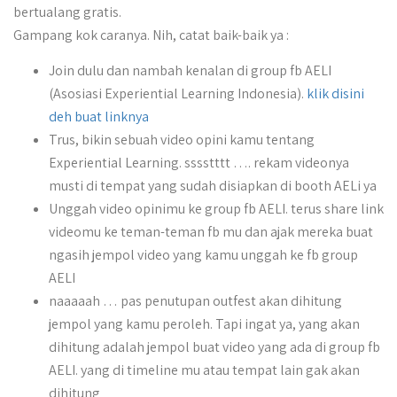
bertualang gratis.
Gampang kok caranya. Nih, catat baik-baik ya :
Join dulu dan nambah kenalan di group fb AELI
(Asosiasi Experiential Learning Indonesia).
klik disini
deh buat linknya
Trus, bikin sebuah video opini kamu tentang
Experiential Learning. sssstttt …. rekam videonya
musti di tempat yang sudah disiapkan di booth AELi ya
Unggah video opinimu ke group fb AELI. terus share link
videomu ke teman-teman fb mu dan ajak mereka buat
ngasih jempol video yang kamu unggah ke fb group
AELI
naaaaah … pas penutupan outfest akan dihitung
jempol yang kamu peroleh. Tapi ingat ya, yang akan
dihitung adalah jempol buat video yang ada di group fb
AELI. yang di timeline mu atau tempat lain gak akan
dihitung