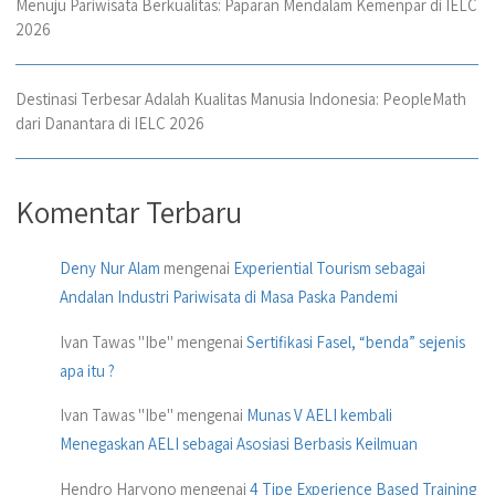
Menuju Pariwisata Berkualitas: Paparan Mendalam Kemenpar di IELC
2026
Destinasi Terbesar Adalah Kualitas Manusia Indonesia: PeopleMath
dari Danantara di IELC 2026
Komentar Terbaru
Deny Nur Alam
mengenai
Experiential Tourism sebagai
Andalan Industri Pariwisata di Masa Paska Pandemi
Ivan Tawas "Ibe"
mengenai
Sertifikasi Fasel, “benda” sejenis
apa itu ?
Ivan Tawas "Ibe"
mengenai
Munas V AELI kembali
Menegaskan AELI sebagai Asosiasi Berbasis Keilmuan
Hendro Haryono
mengenai
4 Tipe Experience Based Training