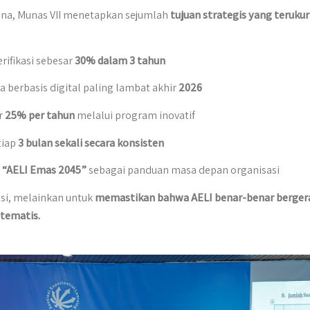
cana, Munas VII menetapkan sejumlah
tujuan strategis yang terukur
rifikasi sebesar
30% dalam 3 tahun
erbasis digital paling lambat akhir
2026
r
25% per tahun
melalui program inovatif
tiap
3 bulan sekali secara konsisten
g
“AELI Emas 2045”
sebagai panduan masa depan organisasi
si, melainkan untuk
memastikan bahwa AELI benar-benar berger
stematis.