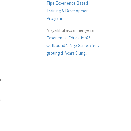
Tipe Experience Based
Training & Development
Program
M.syaikhul akbar
mengenai
Experiential Education??
Outbound?? Nge Game?? Yuk
gabung di Acara Siung..
ri
,