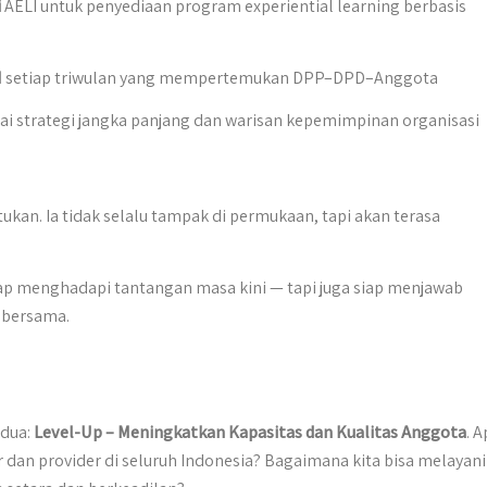
i
AELI untuk penyediaan program experiential learning berbasis
I
setiap triwulan yang mempertemukan DPP–DPD–Anggota
i strategi jangka panjang dan warisan kepemimpinan organisasi
an. Ia tidak selalu tampak di permukaan, tapi akan terasa
p menghadapi tantangan masa kini — tapi juga siap menjawab
 bersama.
edua:
Level-Up – Meningkatkan Kapasitas dan Kualitas Anggota
. 
r dan provider di seluruh Indonesia? Bagaimana kita bisa melayani