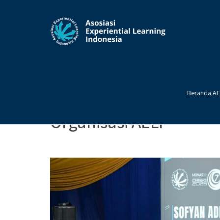
Groundworks: Memban
Beranda AE
Organisasi AELI