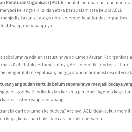
dan Peraturan Organisasi (PO)
. Ini adalah pembaruan fundamental
a menjadi kerangka nilai dan etika baru dalam tata kelola AELI.
enjadi pijakan strategis untuk memperkuat fondasi organisasi 
kolektif yang menopangnya.
de sebelumnya adalah tersusunnya dokumen Aturan Keorganisasi
rnas 2024. Untuk pertama kalinya, AELI memiliki fondasi sistem
me pengambilan keputusan, hingga standar administrasi internal.
turan yang sudah tertulis belum sepenuhnya menjadi budaya yan
ng pada goodwill individu dan karisma personal. Agenda kegiatan
n karena sistem yang menopang.
ransisi dari dokumen ke budaya.” Artinya, AELI tidak cukup memili
la kerja, kebiasaan baik, dan cara berpikir bersama.