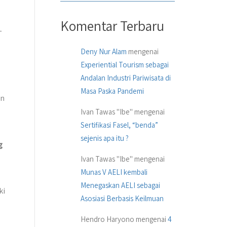
Komentar Terbaru
—
Deny Nur Alam
mengenai
Experiential Tourism sebagai
Andalan Industri Pariwisata di
Masa Paska Pandemi
an
Ivan Tawas "Ibe"
mengenai
Sertifikasi Fasel, “benda”
sejenis apa itu ?
g
Ivan Tawas "Ibe"
mengenai
Munas V AELI kembali
Menegaskan AELI sebagai
ki
Asosiasi Berbasis Keilmuan
Hendro Haryono
mengenai
4