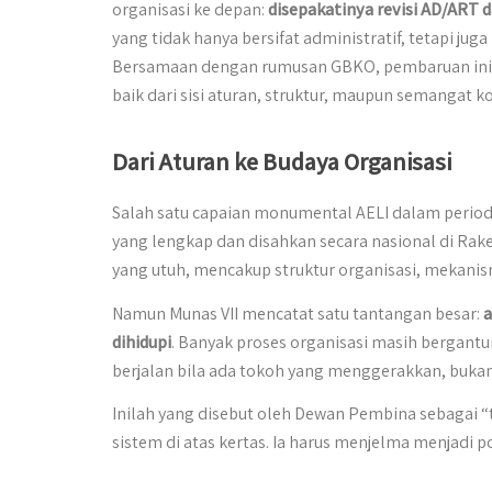
organisasi ke depan:
disepakatinya revisi AD/ART 
yang tidak hanya bersifat administratif, tetapi jug
Bersamaan dengan rumusan GBKO, pembaruan ini m
baik dari sisi aturan, struktur, maupun semangat 
Dari Aturan ke Budaya Organisasi
Salah satu capaian monumental AELI dalam perio
yang lengkap dan disahkan secara nasional di Rake
yang utuh, mencakup struktur organisasi, mekanis
Namun Munas VII mencatat satu tantangan besar:
a
dihidupi
. Banyak proses organisasi masih bergantu
berjalan bila ada tokoh yang menggerakkan, buka
Inilah yang disebut oleh Dewan Pembina sebagai “t
sistem di atas kertas. Ia harus menjelma menjadi po