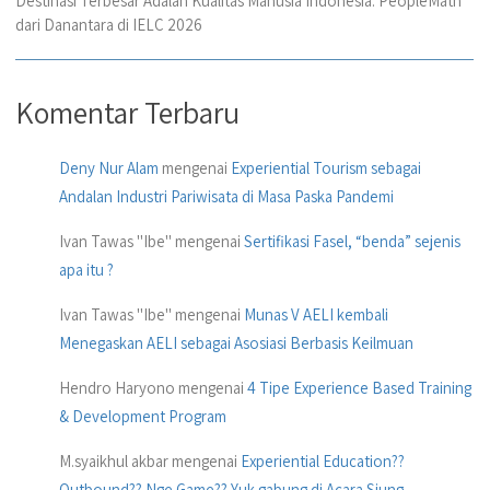
Destinasi Terbesar Adalah Kualitas Manusia Indonesia: PeopleMath
dari Danantara di IELC 2026
Komentar Terbaru
Deny Nur Alam
mengenai
Experiential Tourism sebagai
Andalan Industri Pariwisata di Masa Paska Pandemi
Ivan Tawas "Ibe"
mengenai
Sertifikasi Fasel, “benda” sejenis
apa itu ?
Ivan Tawas "Ibe"
mengenai
Munas V AELI kembali
Menegaskan AELI sebagai Asosiasi Berbasis Keilmuan
Hendro Haryono
mengenai
4 Tipe Experience Based Training
& Development Program
M.syaikhul akbar
mengenai
Experiential Education??
Outbound?? Nge Game?? Yuk gabung di Acara Siung..