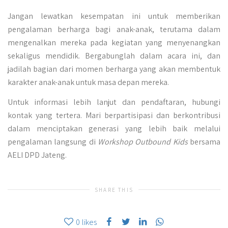
Jangan lewatkan kesempatan ini untuk memberikan
pengalaman berharga bagi anak-anak, terutama dalam
mengenalkan mereka pada kegiatan yang menyenangkan
sekaligus mendidik. Bergabunglah dalam acara ini, dan
jadilah bagian dari momen berharga yang akan membentuk
karakter anak-anak untuk masa depan mereka.
Untuk informasi lebih lanjut dan pendaftaran, hubungi
kontak yang tertera. Mari berpartisipasi dan berkontribusi
dalam menciptakan generasi yang lebih baik melalui
pengalaman langsung di
Workshop
Outbound Kids
bersama
AELI DPD Jateng.
SHARE THIS
0
likes