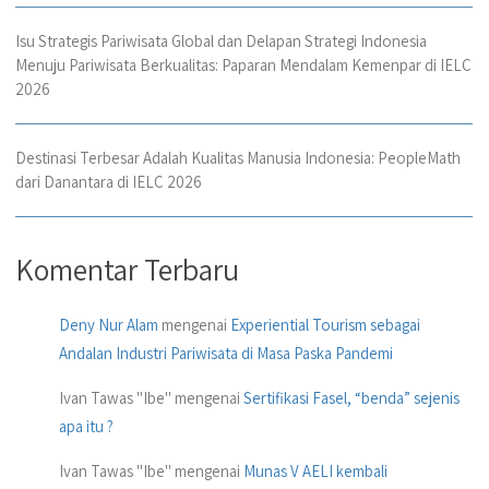
Isu Strategis Pariwisata Global dan Delapan Strategi Indonesia
Menuju Pariwisata Berkualitas: Paparan Mendalam Kemenpar di IELC
2026
Destinasi Terbesar Adalah Kualitas Manusia Indonesia: PeopleMath
dari Danantara di IELC 2026
Komentar Terbaru
Deny Nur Alam
mengenai
Experiential Tourism sebagai
Andalan Industri Pariwisata di Masa Paska Pandemi
Ivan Tawas "Ibe"
mengenai
Sertifikasi Fasel, “benda” sejenis
apa itu ?
Ivan Tawas "Ibe"
mengenai
Munas V AELI kembali