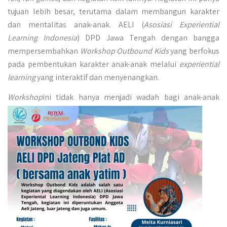
tujuan lebih besar, terutama dalam membangun karakter
dan mentalitas anak-anak. AELI (
Asosiasi Experiential
Learning Indonesia
) DPD Jawa Tengah dengan bangga
mempersembahkan
Workshop Outbound Kids
yang berfokus
pada pembentukan karakter anak-anak melalui
experiential
learning
yang interaktif dan menyenangkan.
Workshop
ini tidak hanya menjadi wadah bagi an
ak-anak