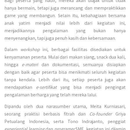
Bagi peserta yang hadir, mereka akan diajak untuk tidak
hanya bermain, tetapi juga merancang dan mempraktikkan
game yang membangun. Selain itu, kebahagiaan bersama
anak yatim menjadi nilai lebih dari kegiatan ini,
menjadikannya pengalaman yang bukan hanya
menyenangkan, tapi juga penuh kasih dan kebersamaan.
Dalam
workshop
ini, berbagai fasilitas disediakan untuk
kenyamanan peserta. Mulai dari makan siang, snack dua kali,
hingga
e-materi
dan dokumentasi, semuanya disiapkan
dengan baik agar peserta bisa menikmati seluruh kegiatan
tanpa kendala. Lebih dari itu, setiap peserta juga akan
mendapatkan
e-sertifikat
yang bisa menjadi pengingat
pengalaman berharga yang telah mereka lalui.
Dipandu oleh dua narasumber utama, Meita Kurniasari,
seorang praktisi berbasis fitrah dan
Co-founder
Griya
Petualang Indonesia, serta Tono Indrajanto, penggiat
experiential learning
dan
programer
SME, kegiatan ini dijamin