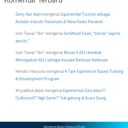
Deny Nur Alam
mengenai
Experiential Tourism sebagai
Andalan Industri Pariwisata di Masa Paska Pandemi
Ivan Tawas "Ibe"
mengenai
Sertifikasi Fasel, “benda” sejenis
apa itu ?
Ivan Tawas "Ibe"
mengenai
Munas V AELI kembali
Menegaskan AELI sebagai Asosiasi Berbasis Keilmuan
Hendro Haryono
mengenai
4 Tipe Experience Based Training
& Development Program
M.syaikhul akbar
mengenai
Experiential Education??
Outbound?? Nge Game?? Yuk gabung di Acara Siung..
Sekretariat Dewan Pengurus Pusat